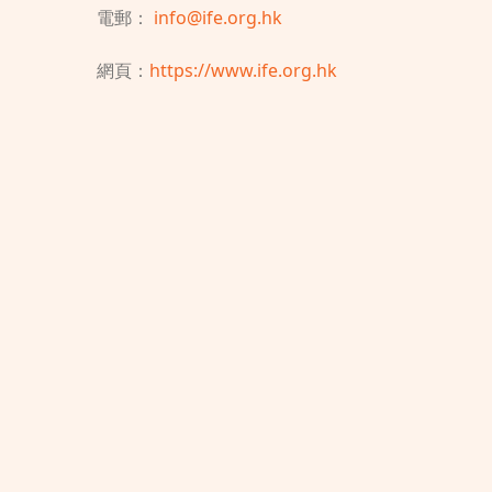
電郵：
info@ife.org.hk
網頁：
https://www.ife.org.hk